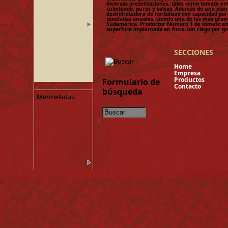
diversas presentaciones, tales como tomate en
cubeteado, pures y salsas. Además de una plan
deshidratadora de hortalizas con capacidad pa
toneladas anuales, siendo una de las más gran
Sudamérica. Productor Número 1 de tomate e
superficie implantada en finca con riego por go
SECCIONES
Hom
Empres
Product
Formulario de
Contacto
búsqueda
Mermeladas