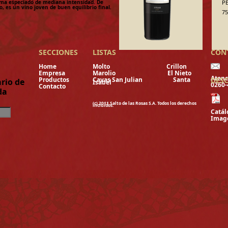
ma especiado de mediana intensidad. De
P
, es un vino joven de buen equilibrio final.
75
SECCIONES
LISTAS
CON
Home
Molto
Crillon
Empresa
Marolio
El Nieto
Atenc
Productos
Cavas San Julian
Santa
DES
rio de
Isabel
0260
Contacto
da
(c) 2011 Salto de las Rosas S.A. Todos los derechos
incluidos.
Catál
Image