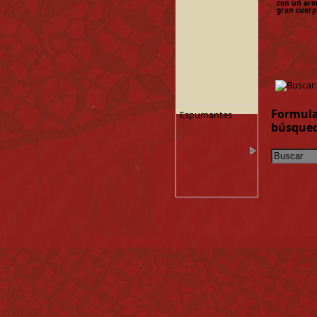
con un aro
gran cuerpo
Formula
Espumantes
búsque