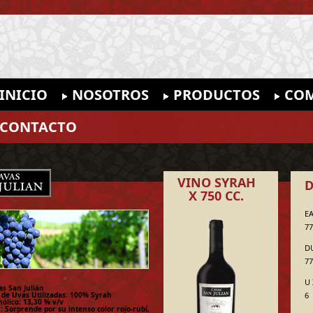
INICIO
NOSOTROS
PRODUCTOS
COM
CONTACTO
VINO SYRAH
D
X 750 CC.
EA
77
D
77
U 
as San Julián
 de Uvas Utilizadas: 100% Syrah
6
ólico: 13,30 % v/v
: Sorprende por su intenso color rojo-rubí,