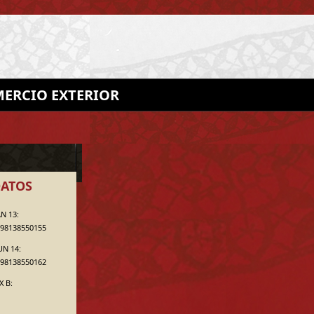
ERCIO EXTERIOR
ATOS
N 13:
98138550155
UN 14:
98138550162
X B: