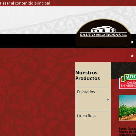
Pasar al contenido principal
Nuestros
Productos
Enlatados
Linea Roja
Estos Dura
fincas de 
regados co