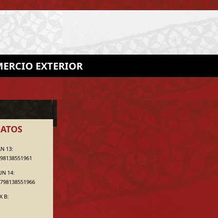
ERCIO EXTERIOR
ATOS
N 13:
98138551961
UN 14:
798138551966
X B: