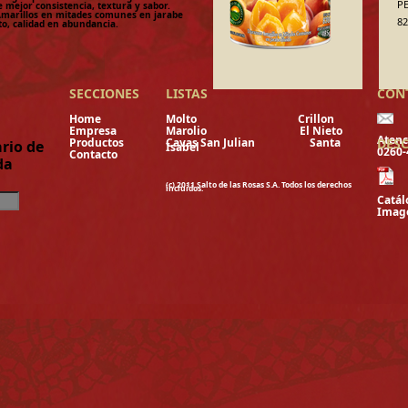
P
e mejor consistencia, textura y sabor.
marillos en mitades comunes en jarabe
8
to, calidad en abundancia.
SECCIONES
LISTAS
CON
Home
Molto
Crillon
Empresa
Marolio
El Nieto
Atenc
Productos
Cavas San Julian
Santa
DES
rio de
Isabel
0260
Contacto
da
(c) 2011 Salto de las Rosas S.A. Todos los derechos
incluidos.
Catál
Image