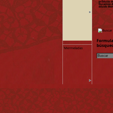
producto d
Duraznos A
diluido Mol
Formula
búsque
Mermeladas