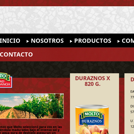
INICIO
NOSOTROS
PRODUCTOS
COM
CONTACTO
DURAZNOS X
D
820 G.
EA
77
D
57
U 
12
znos que Molto seleccionó para vos en las
Mendoza madurados bajo el intenso sol y
n agua pura de deshielo aseguran un