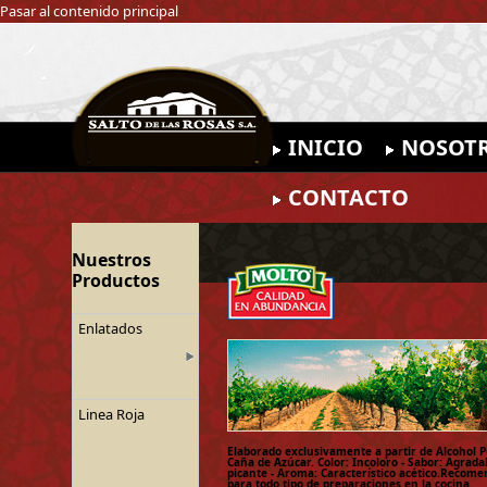
Pasar al contenido principal
INICIO
NOSOT
CONTACTO
Nuestros
Productos
Enlatados
Linea Roja
Elaborado exclusivamente a partir de Alcohol 
Caña de Azúcar. Color: Incoloro - Sabor: Agrada
picante - Aroma: Característico acético.Recom
para todo tipo de preparaciones en la cocina.