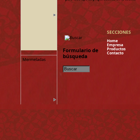
SECCIONES
Hom
Empres
Product
Formulario de
Contacto
búsqueda
Mermeladas