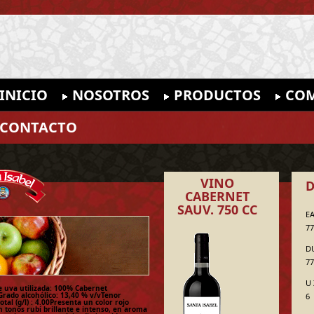
INICIO
NOSOTROS
PRODUCTOS
COM
CONTACTO
VINO
D
CABERNET
SAUV. 750 CC
EA
77
D
77
U 
e uva utilizada: 100% Cabernet
rado alcohólico: 13,40 % v/vTenor
6
otal (g/l) : 4.00Presenta un color rojo
 tonos rubí brillante e intenso, en aroma