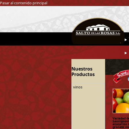
Pasar al contenido principal
Nuestros
Productos
vinos
Variedad d
SauvignonG
azucarino t
granate con