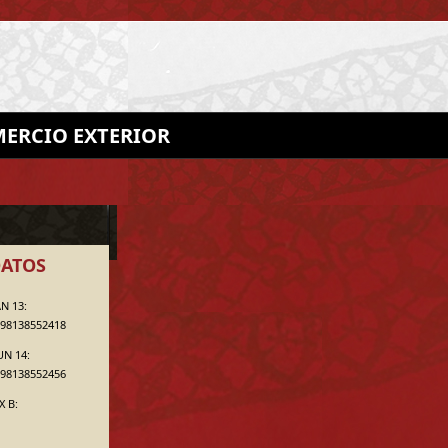
ERCIO EXTERIOR
ATOS
N 13:
98138552418
UN 14:
98138552456
X B: