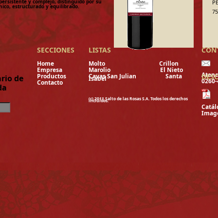
persistente y complejo, distinguido por su
P
nico, estructurado y equilibrado.
75
SECCIONES
LISTAS
CON
Home
Molto
Crillon
Empresa
Marolio
El Nieto
Atenc
Productos
Cavas San Julian
Santa
DES
rio de
Isabel
0260
Contacto
da
(c) 2011 Salto de las Rosas S.A. Todos los derechos
incluidos.
Catál
Image