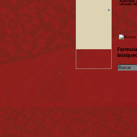
especiado, 
caracter tá
Formula
búsque